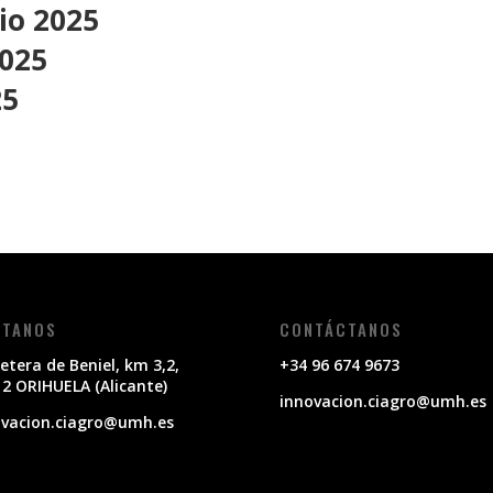
io 2025
2025
25
ÍTANOS
CONTÁCTANOS
etera de Beniel, km 3,2,
+34 96 674 9673
2 ORIHUELA (Alicante)
innovacion.ciagro@umh.es
ovacion.ciagro@umh.es