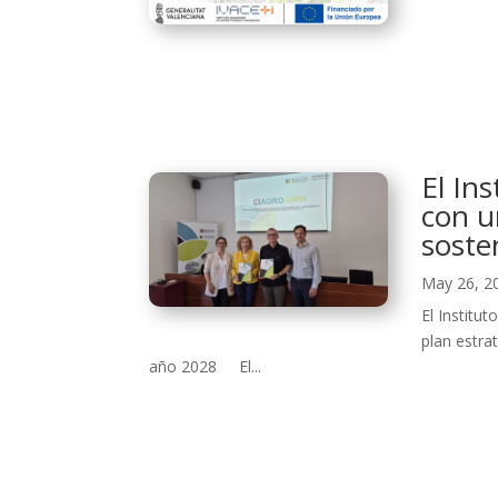
El In
con u
soste
May 26, 2
El Instit
plan estra
año 2028 El...