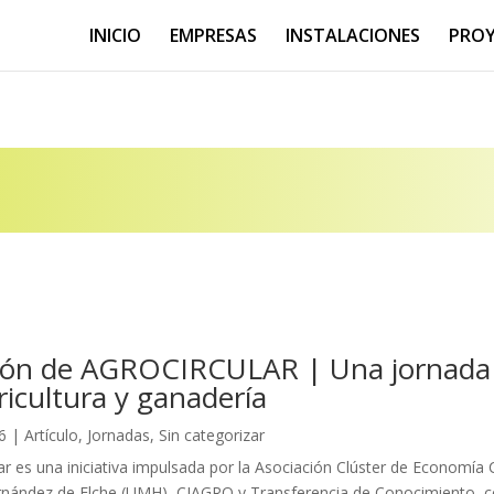
INICIO
EMPRESAS
INSTALACIONES
PRO
ción de AGROCIRCULAR | Una jornada s
ricultura y ganadería
26
|
Artículo
,
Jornadas
,
Sin categorizar
ar es una iniciativa impulsada por la Asociación Clúster de Economía 
nández de Elche (UMH), CIAGRO y Transferencia de Conocimiento, co