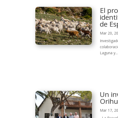
El p
ident
de Es
Mar 20, 2
Investigad
colaboraci
Laguna y...
Un in
Orihu
Mar 17, 2
La Escuela