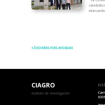
catedrátic
intercambi
« Entradas más antiguas
CIAGRO
VIS
Carr
Instituto de Investigación
0331
inn