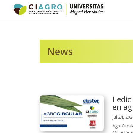
News
I edi
en ag
Jul 24, 20
AgroCircul
Miguel Her