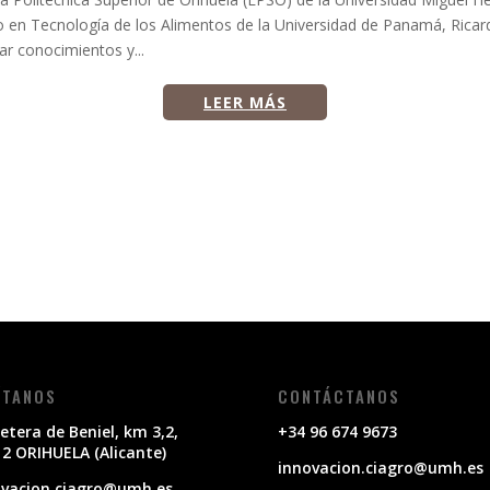
o en Tecnología de los Alimentos de la Universidad de Panamá, Rica
ar conocimientos y...
LEER MÁS
ÍTANOS
CONTÁCTANOS
etera de Beniel, km 3,2,
+34 96 674 9673
2 ORIHUELA (Alicante)
innovacion.ciagro@umh.es
ovacion.ciagro@umh.es