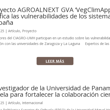
royecto AGROALNEXT GVA ‘VegClimAp
ifica las vulnerabilidades de los siste
paña
025
|
Artículo
,
Proyecto
ores del CIAGRO-UMH participan en un estudio sobre las vulnerabilid
ón con las universidades de Zaragoza y La Laguna Expertos de las 
LEER MÁS
vestigador de la Universidad de Pana
ela para fortalecer la colaboración cien
025
|
Artículo
,
Internacional
 Politécnica Superior de Orihuela (EPSO) de la Universidad Miguel He