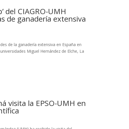
p’ del CIAGRO-UMH
mas de ganadería extensiva
ades de la ganadería extensiva en España en
universidades Miguel Hernández de Elche, La
má visita la EPSO-UMH en
tífica
rnández (UMH) ha recibido la visita del