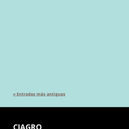
El Instituto CIAGRO-UMH refuerza su
compromiso con los sectores agroalimentario y
agroambiental mediante un ambicioso plan
estratégico que busca consolidar su posición
como referente en economía circular e
innovación agroambiental hasta el año 2028
El...
« Entradas más antiguas
CIAGRO