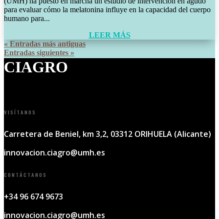
(UMH) ha puesto en marcha un estudio de intervención en agudo
para evaluar cómo la melatonina influye en la capacidad del cuerpo
humano para...
LEER MÁS
« Entradas más antiguas
Entradas siguientes »
CIAGRO
Instituto de Investigación
VISÍTANOS
Carretera de Beniel, km 3,2, 03312 ORIHUELA (Alicante)
innovacion.ciagro@umh.es
CONTÁCTANOS
+34 96 674 9673
innovacion.ciagro@umh.es