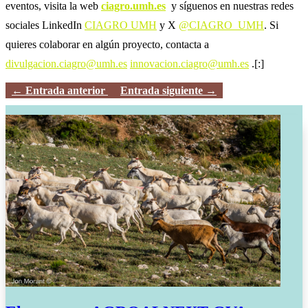
eventos, visita la web
ciagro.umh.es
y síguenos en nuestras redes
sociales LinkedIn
CIAGRO UMH
y X
@CIAGRO_UMH
. Si
quieres colaborar en algún proyecto, contacta a
divulgacion.ciagro@umh.es
innovacion.ciagro@umh.es
.
[:]
←
Entrada anterior
Entrada siguiente
→