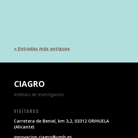
como referente en economía circular e
innovación agroambiental hasta el año 2028
El...
« Entradas más antiguas
CIAGRO
Instituto de Investigación
VISÍTANOS
Carretera de Beniel, km 3,2, 03312 ORIHUELA
(Alicante)
innovacion.ciagro@umh.es